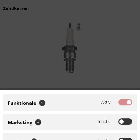
Zündkerzen
NGK Zündkerze BR4ES
Aktiv
Funktionale
Artikel-Nr.:
681097
Inaktiv
Marketing
Hersteller:
NGK
NGK Zündkerzen - damit der
Funke überspringt Das komplette Zündkerzenprogramm von