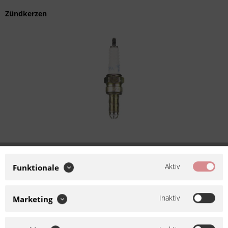
Zündkerzen
NGK Zündkerze CR8EKPA 6985
Aktiv
Funktionale
Artikel-Nr.:
686985
Inaktiv
Marketing
Hersteller:
NGK
NGK Zündkerzen - damit der
Funke überspringt Das komplette Zündkerzenprogramm von