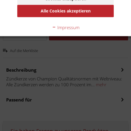
Inhalt:
1
Alle Cookies akzeptieren
inkl. MwSt.
zzgl. Versandkosten
Lieferzeit 15 Werktage
Impressum
In den
Warenkorb
Auf die Merkliste
Beschreibung
Zündkerze von Champion Qualitätsnormen mit Weltniveau:
Alle Zündkerzen werden zu 100 Prozent im...
mehr
Passend für