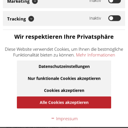
Inaktiv
Marketing
unübertroffene Lösung für die kalten und nassen Tage. Mit
wenigen Handgriffen wird die Decke mit dem Fahrzeug
verbunden. Die Beine und der ganze Unterkörper sind durch
Inaktiv
Tracking
das gepolsterte und wasserdiche...
Weiter lesen >
Wir respektieren Ihre Privatsphäre
76,90 € *
Diese Website verwendet Cookies, um Ihnen die bestmögliche
Inhalt:
1
inkl. MwSt.
zzgl. Versandkosten
Funktionalität bieten zu können.
Mehr Informationen
Lieferzeit ca. 1 Werktag
Datenschutzeinstellungen
In den
Warenkorb
Nur funktionale Cookies akzeptieren
Cookies akzeptieren
Auf die Merkliste
Alle Cookies akzeptieren
Beschreibung
Impressum
Der Tucano Beinschutz ist die unübertroffene Lösung für
die kalten und nassen Tage. Mit...
mehr