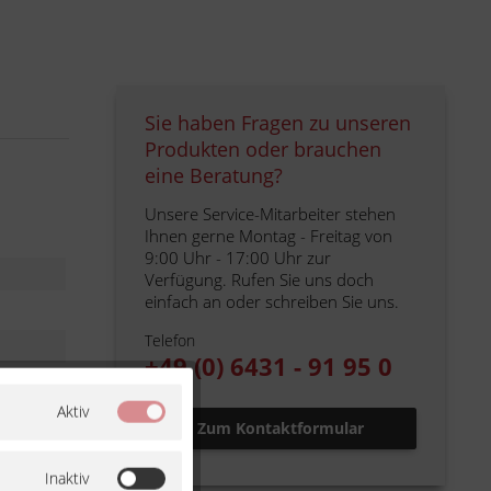
Sie haben Fragen zu unseren
Produkten oder brauchen
eine Beratung?
Unsere Service-Mitarbeiter stehen
Ihnen gerne Montag - Freitag von
9:00 Uhr - 17:00 Uhr zur
Verfügung. Rufen Sie uns doch
einfach an oder schreiben Sie uns.
Telefon
+49 (0) 6431 - 91 95 0
Aktiv
Zum Kontaktformular
Inaktiv