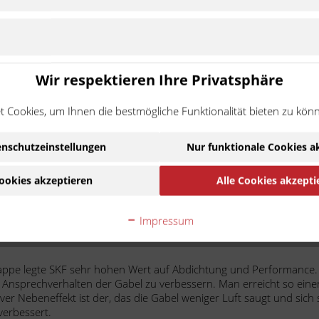
cm
4T
2015 - 2021
Zu Modell wechseln
cm
4T
2013 - 2014
Zu Modell wechseln
cm
4T
2015 - 2021
Zu Modell wechseln
cm
4T
2012 - 2012
Zu Modell wechseln
Wir respektieren Ihre Privatsphäre
cm
2008 - 2009
Zu Modell wechseln
 Cookies, um Ihnen die bestmögliche Funktionalität bieten zu kön
cm
2008 - 2010
Zu Modell wechseln
cm
2008 - 2010
Zu Modell wechseln
nschutzeinstellungen
Nur funktionale Cookies a
cm
A7
2012 - 2013
Zu Modell wechseln
ookies akzeptieren
Alle Cookies akzepti
Impressum
pe.
appe legte SKF sehr hohen Wert auf Abdichtung und Performance
 Ansprechverhalten der Gabel zu verbessern. Man erreicht so eine
itiver Nebeneffekt ist der, das die Gabel weniger Luft saugt und sich
verbessert.