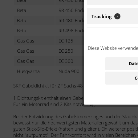
Beta
RR 430 Enduro EFI
430 c
Beta
RR 450 Enduro
450 c
Tracking
Beta
RR 480 Enduro EFI
480 c
Beta
RR 498 Enduro
498 c
Gas Gas
EC 125
125 c
Diese Website verwendet
Gas Gas
EC 250
250 c
Gas Gas
EC 300
300 c
Date
Husqvarna
Nuda 900
900 c
C
SKF Gabeldichtkit für ZF Sachs 48 mm
1 Dichtungskit enthält einen Gabelsimmerring mit Staubkap
Für ein Motorrad sind 2 Kits notwendig!
Bei der Entwicklung des Gabelsimmerringes und der Staubk
bewusst nur die hochwertigsten Materialien gewählt um das
guten Stick-Slip-Effekt (haften und gleiten). Ein weiterer pos
nicht "aufpumpt". Der Fahrkomfort wird in vielen Bereichen 