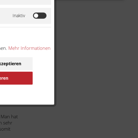
Inaktiv
nen.
Mehr Informationen
kzeptieren
eren
. Man hat
n sehr
 somit