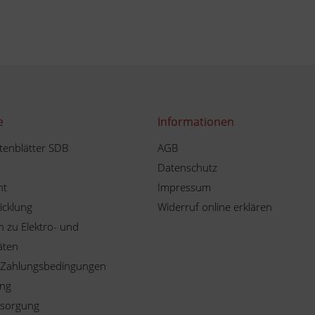
e
Informationen
tenblätter SDB
AGB
Datenschutz
ht
Impressum
icklung
Widerruf online erklären
 zu Elektro- und
äten
 Zahlungsbedingungen
ung
tsorgung