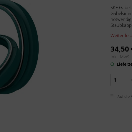
SKF Gabeld
Gabelsimme
notwendig!
Staubkappe
Weiter les
34,50 
inkl. MwSt
Lieferze
Auf die 