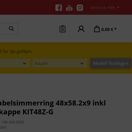
Service & Hilfe
0,00 € *
ür Sie gefiltert.
Modell festlegen
abelsimmerring 48x58.2x9 inkl
kappe KIT48Z-G
:
196-242-0032
:
SKF