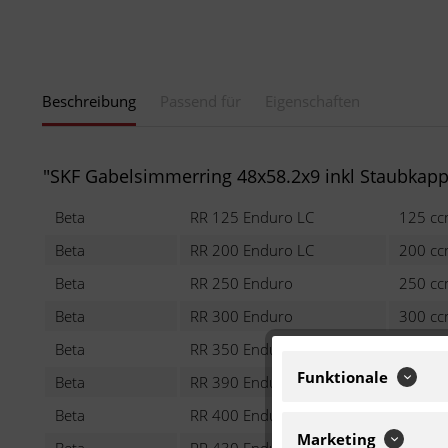
Beschreibung
Passend für
Eigenschaften
"SKF Gabelsimmerring 48x58.2x9 inkl Staubkapp
Beta
RR 125 Enduro LC
125 c
Beta
RR 200 Enduro LC
200 c
Beta
RR 250 Enduro
250 c
Beta
RR 300 Enduro
300 c
Beta
RR 350 Enduro
350 c
Funktionale
Beta
RR 390 Enduro EFI
390 c
Beta
RR 400 Enduro
400 c
Marketing