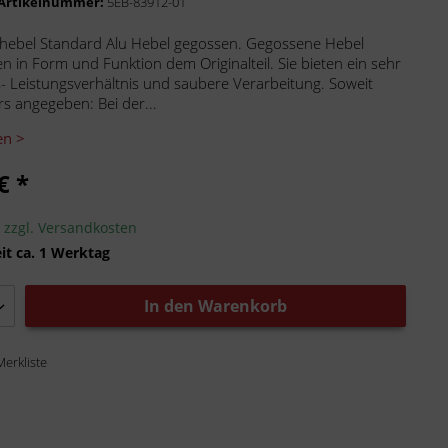
-Artikelnummer:
5EB-83912-01
hebel Standard Alu Hebel gegossen. Gegossene Hebel
n in Form und Funktion dem Originalteil. Sie bieten ein sehr
s- Leistungsverhältnis und saubere Verarbeitung. Soweit
rs angegeben: Bei der...
en >
€ *
.
zzgl. Versandkosten
it ca. 1 Werktag
In den
Warenkorb
Merkliste