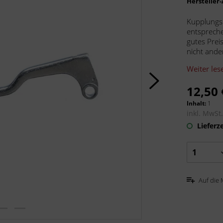
Hersteller
Kupplungs
entspreche
gutes Prei
nicht ande
Weiter les
12,50 
Inhalt:
1
inkl. MwSt
Lieferze
Auf die 