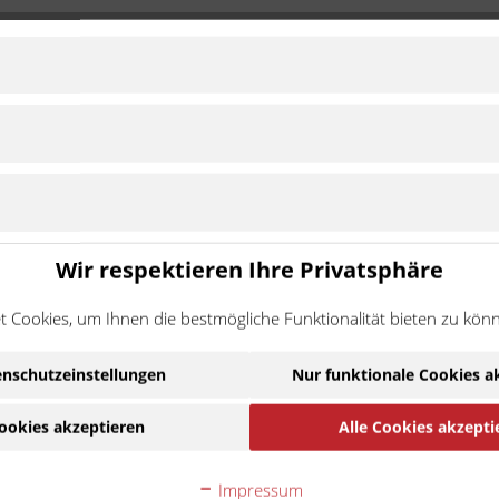
Wir respektieren Ihre Privatsphäre
 Cookies, um Ihnen die bestmögliche Funktionalität bieten zu kön
ginalteil.
bere Verarbeitung.
nschutzeinstellungen
Nur funktionale Cookies a
Ware handelt es sich um ein Zubehör-/Ersatzteil eines
ehmigung des Motorradherstellers hergestellt wurde. Die N
ookies akzeptieren
Alle Cookies akzepti
Kompatibilität.
Impressum