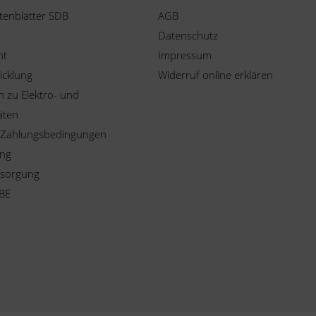
tenblätter SDB
AGB
Datenschutz
ht
Impressum
icklung
Widerruf online erklären
 zu Elektro- und
äten
 Zahlungsbedingungen
ung
tsorgung
BE