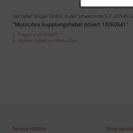
Hersteller: Krüger GmbH, In der Schwarzerde 5-7 , 65549
"MotoLibre Kupplungshebel poliert 192K0541"
Fragen zum Artikel?
Weitere Artikel von MotoLibre
Service Hotline
Shop servic