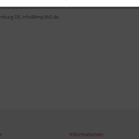
 Limburg DE, info@kmp360.de
e
Informationen