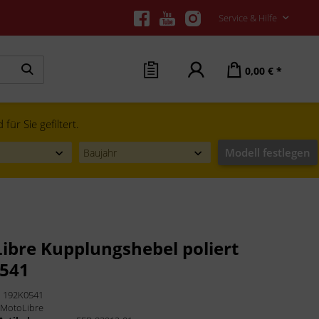
Service & Hilfe
0,00 € *
ür Sie gefiltert.
Modell festlegen
ibre Kupplungshebel poliert
541
:
192K0541
:
MotoLibre