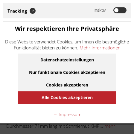
KMP italiana ist die Marke von KRÜGER Moto-Parts, welche
hauptsächlich für hochqualitative Ersatz- und Verschleißteile für
Inaktiv
Tracking
Vespa Roller und Piaggio APE...
Weiter lesen >
Wir respektieren Ihre Privatsphäre
34,90 € *
Diese Website verwendet Cookies, um Ihnen die bestmögliche
Inhalt:
1
Funktionalität bieten zu können.
Mehr Informationen
inkl. MwSt.
zzgl. Versandkosten
Lieferzeit ca. 1 Werktag
Datenschutzeinstellungen
Nur funktionale Cookies akzeptieren
In den
Warenkorb
Cookies akzeptieren
Auf die Merkliste
Alle Cookies akzeptieren
Beschreibung
Impressum
KMP italiana Schwingenlager Gabelbolzen 16mm
Durchmesser 71mm lang mit Schmiernut KMP...
mehr