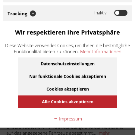
Länge und der Aufnahme auf das angegebene Fahrzeug
abgestimmt. Montagefertig gefettet Erstausrüsterqualität
Inaktiv
Tracking
Soweit nicht anders angegeben: Bei der angebotenen Ware
handelt es sich um ein...
Weiter lesen >
Wir respektieren Ihre Privatsphäre
13,90 € *
Diese Website verwendet Cookies, um Ihnen die bestmögliche
Funktionalität bieten zu können.
Mehr Informationen
Inhalt:
1
inkl. MwSt.
zzgl. Versandkosten
Datenschutzeinstellungen
Lieferzeit ca. 1 Werktag
Nur funktionale Cookies akzeptieren
In den
Warenkorb
Cookies akzeptieren
Auf die Merkliste
Alle Cookies akzeptieren
Beschreibung
Impressum
Unsere Tachowellen sind in der Länge und der Aufnahme
auf das angegebene Fahrzeug abgestimmt....
mehr