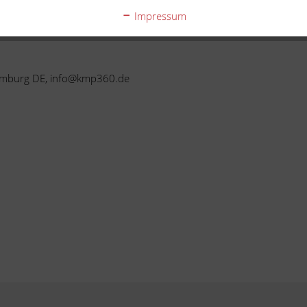
Kompatibilität.
Impressum
 Limburg DE, info@kmp360.de