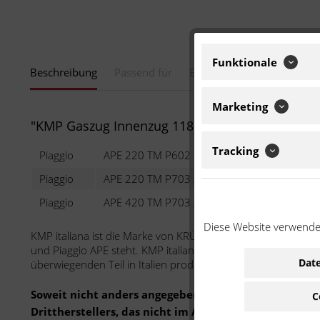
Funktionale
Beschreibung
Passend für
Eigenschaften
Marketing
"KMP Gaszug Innenzug 118635"
Tracking
Piaggio
APE 220 TM P602
220 
Piaggio
APE 220 TM P703 / V FL2
220 
Piaggio
APE 420 TM P703 / V Diesel
420 
Diese Website verwendet
KMP italiana ist die Marke von KRÜGER Moto-Parts, welche ha
und Piaggio APE steht. KMP italiana setzt zudem auf europäi
Date
überwiegenden Teil in Italien produziert.
Soweit nicht anders angegeben: Bei der angebotenen 
C
Drittherstellers, das nicht im Auftrag oder mit Gen