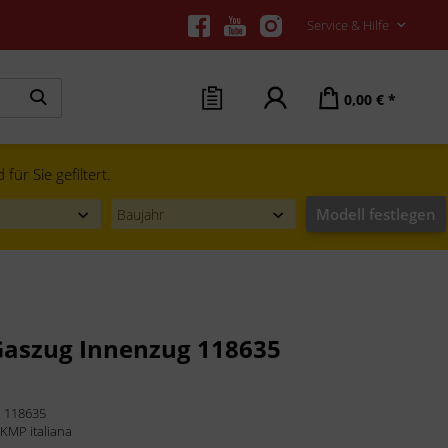
Service & Hilfe
0,00 € *
ür Sie gefiltert.
Modell festlegen
aszug Innenzug 118635
:
118635
:
KMP italiana