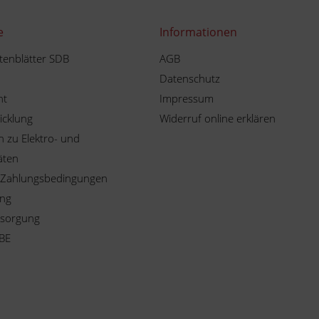
e
Informationen
tenblätter SDB
AGB
Datenschutz
ht
Impressum
icklung
Widerruf online erklären
 zu Elektro- und
äten
 Zahlungsbedingungen
ung
tsorgung
BE