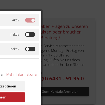
Aktiv
Sie haben Fragen zu unseren
Produkten oder brauchen
Inaktiv
eine Beratung?
Unsere Service-Mitarbeiter stehen
Inaktiv
Ihnen gerne Montag - Freitag von
n
9:00 Uhr - 17:00 Uhr zur
n
Verfügung. Rufen Sie uns doch
einfach an oder schreiben Sie uns.
n
Telefon
nen.
Mehr Informationen
+49 (0) 6431 - 91 95 0
pa Roller
kel zum
kzeptieren
Zum Kontaktformular
eren
ennung