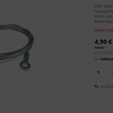
KMP italia
hauptsächl
Roller und
Materialqua
Weiter les
4,90 €
Inhalt:
1
inkl. MwSt
Lieferze
Auf die 