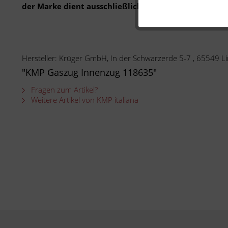
der Marke dient ausschließlich der Bestimmung der 
Hersteller: Krüger GmbH, In der Schwarzerde 5-7 , 65549
"KMP Gaszug Innenzug 118635"
Fragen zum Artikel?
Weitere Artikel von KMP italiana