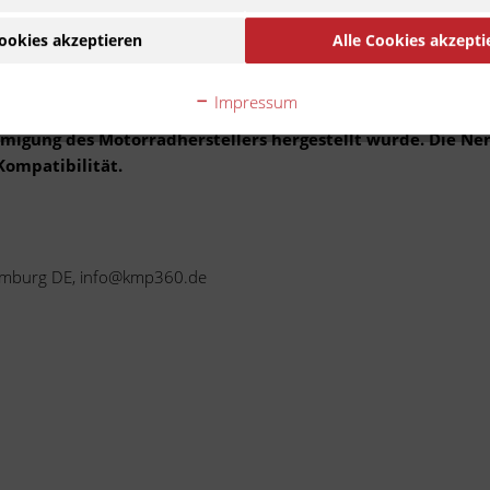
uptsächlich für hochqualitative Ersatz- und Verschleißteile für Ves
ookies akzeptieren
Alle Cookies akzepti
sche Materialqualität und Herstellung. So werden KMP italiana Arti
Impressum
Ware handelt es sich um ein Zubehör-/Ersatzteil eines
ehmigung des Motorradherstellers hergestellt wurde. Die N
Kompatibilität.
 Limburg DE, info@kmp360.de