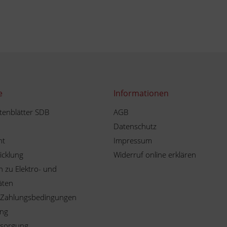
e
Informationen
tenblätter SDB
AGB
Datenschutz
ht
Impressum
icklung
Widerruf online erklären
 zu Elektro- und
äten
 Zahlungsbedingungen
ung
tsorgung