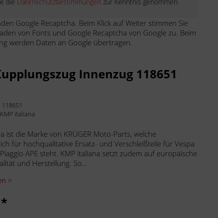
be die
Datenschutzbestimmungen
zur Kenntnis genommen.
den Google Recaptcha. Beim Klick auf Weiter stimmen Sie
aden von Fonts und Google Recaptcha von Google zu. Beim
ng werden Daten an Google übertragen.
upplungszug Innenzug 118651
:
118651
:
KMP italiana
na ist die Marke von KRÜGER Moto-Parts, welche
ich für hochqualitative Ersatz- und Verschleißteile für Vespa
 Piaggio APE steht. KMP italiana setzt zudem auf europäische
lität und Herstellung. So...
en >
 *