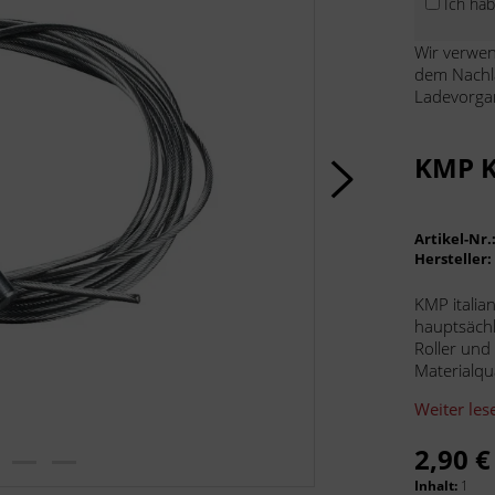
Ich ha
Wir verwen
dem Nachl
Ladevorga
KMP K
Artikel-Nr.
Hersteller
KMP italia
hauptsächl
Roller und
Materialqua
Weiter les
2,90 €
Inhalt:
1