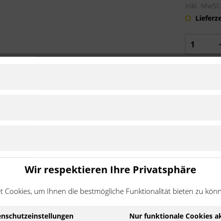
inkl. MwSt
Lieferz
Auf die 
Wir respektieren Ihre Privatsphäre
 Cookies, um Ihnen die bestmögliche Funktionalität bieten zu kön
MPM1T
1978 - 1996
Zu Modell wechseln
MPR2T
1978 - 1996
Zu Modell wechseln
nschutzeinstellungen
Nur funktionale Cookies a