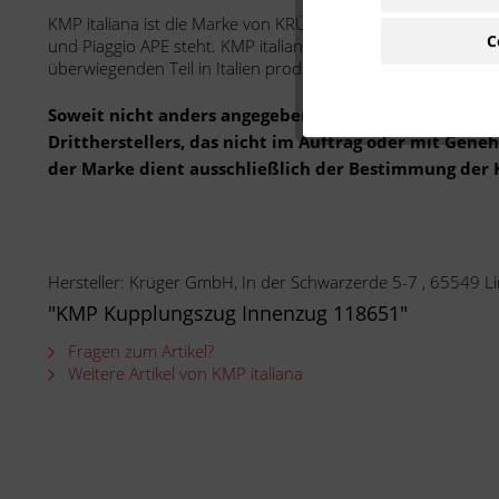
KMP italiana ist die Marke von KRÜGER Moto-Parts, welche ha
C
und Piaggio APE steht. KMP italiana setzt zudem auf europäi
überwiegenden Teil in Italien produziert.
Soweit nicht anders angegeben: Bei der angebotenen 
Drittherstellers, das nicht im Auftrag oder mit Gen
der Marke dient ausschließlich der Bestimmung der 
Hersteller: Krüger GmbH, In der Schwarzerde 5-7 , 65549
"KMP Kupplungszug Innenzug 118651"
Fragen zum Artikel?
Weitere Artikel von KMP italiana