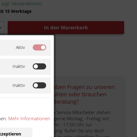
.
zzgl. Versandkosten
eit 15 Werktage
In den
Warenkorb
Merkliste
Aktiv
Inaktiv
Inaktiv
Sie haben Fragen zu unseren
Produkten oder brauchen
eine Beratung?
Unsere Service-Mitarbeiter stehen
nen.
Mehr Informationen
Ihnen gerne Montag - Freitag von
9:00 Uhr - 17:00 Uhr zur
Verfügung. Rufen Sie uns doch
kzeptieren
einfach an oder schreiben Sie uns.