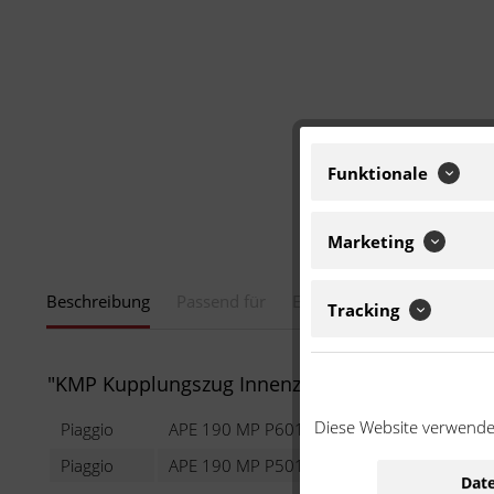
Funktionale
Marketing
Beschreibung
Passend für
Eigenschaften
Tracking
"KMP Kupplungszug Innenzug 118651"
Diese Website verwendet
Piaggio
APE 190 MP P601
190 ccm
Piaggio
APE 190 MP P501
190 ccm
Date