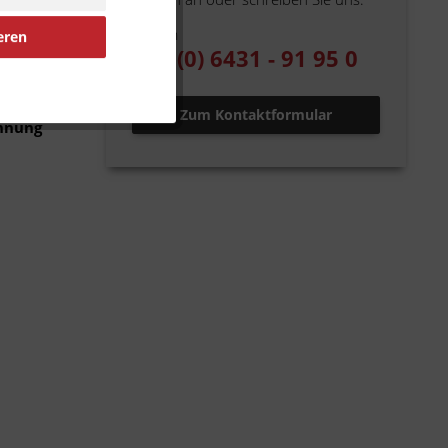
pa Roller
Telefon
eren
kel zum
+49 (0) 6431 - 91 95 0
Zum Kontaktformular
ennung