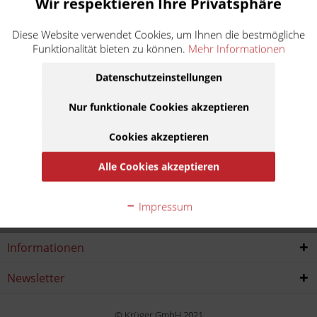
Wir respektieren Ihre Privatsphäre
RS 125 Extrema / Replica GS
Diese Website verwendet Cookies, um Ihnen die bestmögliche
Funktionalität bieten zu können.
Mehr Informationen
Baujahr:
Datenschutzeinstellungen
1992
1993
1994
1995
Nur funktionale Cookies akzeptieren
1996
1997
Cookies akzeptieren
Alle Cookies akzeptieren
Service Hotline
Impressum
Shop service
Informationen
Newsletter
© Krüger GmbH 2021