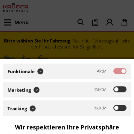
Menü
Bitte wählen Sie Ihr Fahrzeug.
Nach der Fahrzeugwahl wird
der Produktbestand für Sie gefiltert.
Aktiv
Funktionale
Inaktiv
Marketing
Inaktiv
Tracking
Modell festlegen
Wir respektieren Ihre Privatsphäre