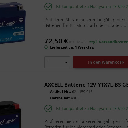
Technopolymer ARI
Ist kompatibel zu Husqvarna TE 510 
TRW
Profitieren Sie von unserer langjährigen Er
Tucano Urbano
Batterien für Ihr Motorrad oder Scooter. U
V Parts
Langlebigkeit und...
Yuasa
72,50 €
inkl. MwSt.
zzgl. Versandkoste
Lieferzeit ca. 1 Werktag
In den
Warenkorb
AXCELL Batterie 12V YTX7L-BS G
Artikel-Nr.:
621-159-012
Hersteller:
AXCELL
Ist kompatibel zu Husqvarna TE 510 
Profitieren Sie von unserer langjährigen Er
Batterien für Ihr Motorrad oder Scooter. U