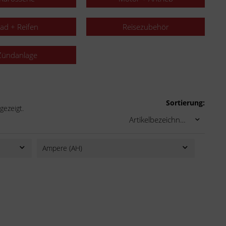
ad + Reifen
Reisezubehör
Zündanlage
Sortierung:
gezeigt.
Ampere (AH)
2,4
3
5
6