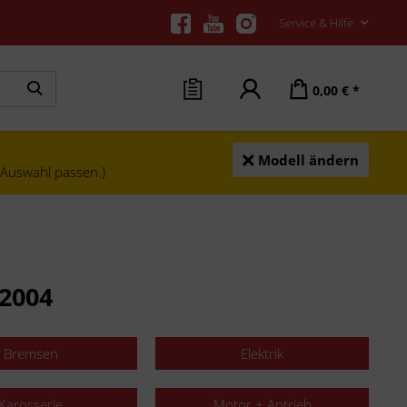
Service & Hilfe
0,00 € *
Modell ändern
e Auswahl passen.)
2004
Bremsen
Elektrik
Karosserie
Motor + Antrieb