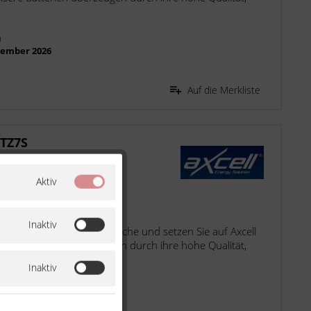
n
ptember 2026
Auf die Merkliste
ATZ7S
Aktiv
2004
Inaktiv
fahrung in der Batteriebranche und setzen Sie auf Axcell
nsere Batterien überzeugen durch ihre hohe Qualität,
Inaktiv
n