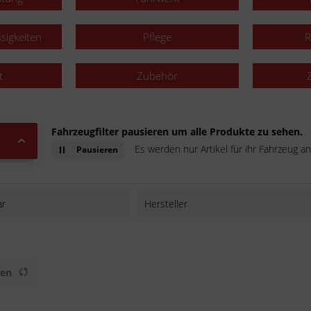
ssigkeiten
Pflege
R
t
Zubehör
Fahrzeugfilter pausieren um alle Produkte zu sehen.
Es werden nur Artikel für ihr Fahrzeug an
Pausieren
ar
Hersteller
All-Balls
AXCELL
BAAS bike parts
gen
BS
Buzzetti