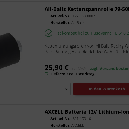
DENSO
All-Balls Kettenspannrolle 79-50
DNA Filters
Artikel-Nr.:
127-159-0002
Esjot
Hersteller:
All-Balls
Gtechniq
Ist kompatibel zu Husqvarna TE 510 
HiFlo Filtro
LeoVince
Kettenführungsrollen von All Balls Racing W
Marston-Domsel
Balls Racing genau die richtige Wahl für dein 
Originalteile...
Moto-Master
25,90 €
MotoLibre
inkl. MwSt.
zzgl. Versandkoste
Naraku
Lieferzeit ca. 1 Werktag
NGK
Nitro
In den
Warenkorb
Pressol
Putoline
AXCELL Batterie 12V Lithium-Io
Rath, pr88
ScooterLibre
Artikel-Nr.:
621-159-101
Hersteller:
AXCELL
Shido