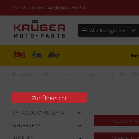
Sie haben Fragen?
+49 (0) 6431 - 91 95 0
Alle Kategorien
Ihr
zurück
Alle Fahrzeuge
Husqvarna
501 - 75
Zur Übersicht
FAHRZEUG-DATENBANK
Auspuffanl
NEUHEITEN !
AUSPUFF
Fahrerausrü