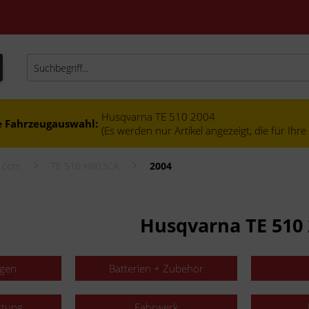
Husqvarna TE 510 2004
e Fahrzeugauswahl:
(Es werden nur Artikel angezeigt, die für Ihr
0 ccm
TE 510 H803CA
2004
Husqvarna TE 510 
agen
Batterien + Zubehör
stung
Fahrwerk