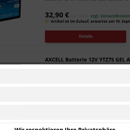
Langlebigkeit und...
32,90 €
inkl. MwSt.
zzgl. Versandkoste
Artikel ist im Zulauf, erwartet am 10. Se
Details
AXCELL Batterie 12V YTZ7S GEL 
Artikel-Nr.:
621-159-027
Hersteller:
AXCELL
Ist kompatibel zu Husqvarna TE 510 
Profitieren Sie von unserer langjährigen Er
Batterien für Ihr Motorrad oder Scooter. U
Langlebigkeit und...
29,50 €
inkl. MwSt.
zzgl. Versandkoste
Lieferzeit ca. 1 Werktag
Wir respektieren Ihre Privatsphäre