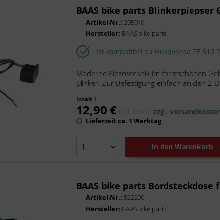
BAAS bike parts Blinkerpiepser 
Artikel-Nr.:
205010
Hersteller:
BAAS bike parts
Ist kompatibel zu Husqvarna TE 510 
Moderne Piezotechnik im formschönen Geh
Blinker. Zur Befestigung einfach an den 2
Fahrzeuges verschrauben oder...
Inhalt
1
12,90 €
inkl. MwSt.
zzgl. Versandkoste
Lieferzeit ca. 1 Werktag
In den
Warenkorb
BAAS bike parts Bordsteckdose f.
Artikel-Nr.:
522200
Hersteller:
BAAS bike parts