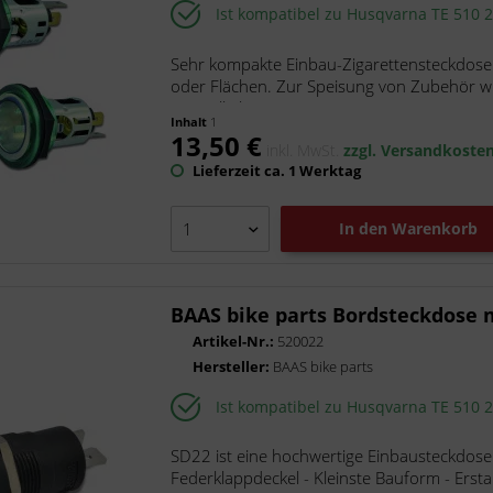
Ist kompatibel zu Husqvarna TE 510 
Sehr kompakte Einbau-Zigarettensteckdose 
oder Flächen. Zur Speisung von Zubehör wi
sinnvoll als...
Inhalt
1
13,50 €
inkl. MwSt.
zzgl. Versandkoste
Lieferzeit ca. 1 Werktag
In den
Warenkorb
BAAS bike parts Bordsteckdose m
Artikel-Nr.:
520022
Hersteller:
BAAS bike parts
Ist kompatibel zu Husqvarna TE 510 
SD22 ist eine hochwertige Einbausteckdose
Federklappdeckel - Kleinste Bauform - Ers