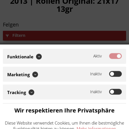
2013 | Rollen Original: 21x17
13gr
Felgen
Filtern
Fahrzeugfilter pausieren um alle Produkte zu sehen.
Es werden nur Artikel für ihr Fahrzeug angezeigt.
Aktiv
Pausieren
Funktionale
Inaktiv
Marketing
Inaktiv
Tracking
Wir respektieren Ihre Privatsphäre
Diese Website verwendet Cookies, um Ihnen die bestmögliche
Funktionalität bieten zu können.
Mehr Informationen