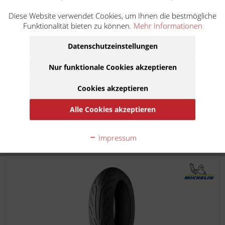
| Rollen Original: 21x17 13gr
Diese Website verwendet Cookies, um Ihnen die bestmögliche
Funktionalität bieten zu können.
Mehr Informationen
KMP italiana ist die Marke von KRÜGER Moto-Parts, welche
hauptsächlich für hochqualitative Ersatz- und Verschleißteile
Datenschutzeinstellungen
für Vespa Roller und Piaggio APE steht. KMP italiana setzt
zudem auf europäische Materialqualität...
Nur funktionale Cookies akzeptieren
Inhalt
1
2,90 €
inkl. MwSt.
zzgl. Versandkosten
Cookies akzeptieren
Artikel ist im Zulauf, erwartet am 18. August 2026
Alle Cookies akzeptieren
In den
Warenkorb
Impressum
Auf die Merkliste