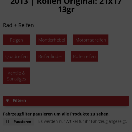
2013 | Rollen Original: 21x17
13gr
Rad + Reifen
Felgen
Montierhebel
Motorradreifen
Quadreifen
Reifenfinder
Rollerreifen
Ventile &
Sonstiges
Filtern
Fahrzeugfilter pausieren um alle Produkte zu sehen.
Es werden nur Artikel für ihr Fahrzeug angezeigt.
Pausieren