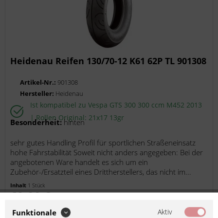
Heidenau Reifen 130/70-12 K61 62P TL 901308
Artikel-Nr.:
901308
Hersteller:
Heidenau
Ist kompatibel zu Vespa GTS 300 300 ccm M452 2013
| Rollen Original: 21x17 13gr
Besonderheit:
hinten
sehr gutes Handling Profil für sportlichen Straßeneinsatz
hohe Fahrstabilität Soweit nicht anders angegeben: Bei der
angebotenen Ware handelt es sich um ein
Zubehör-/Ersatzteil eines Drittherstellers, das nicht im...
Inhalt
1 Stück
69,00 €
inkl. MwSt.
zzgl. Versandkosten
Lieferzeit ca. 1 Werktag
Aktiv
Funktionale