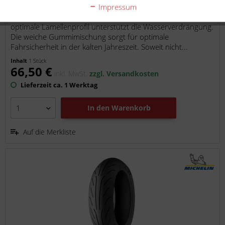
Impressum
DER M+S Reifen vom taiwanesische Hersteller Kenda! Das
optimale Lamellenprofil unterstützt die Wasserverdrängung.
Die weiche Gummimischung sorgt für optimale
Fahrsicherheit in der kalten Jahreszeit. Soweit nicht...
Inhalt
1 Stück
66,50 €
inkl. MwSt.
zzgl. Versandkosten
Lieferzeit ca. 1 Werktag
In den
Warenkorb
Auf die Merkliste