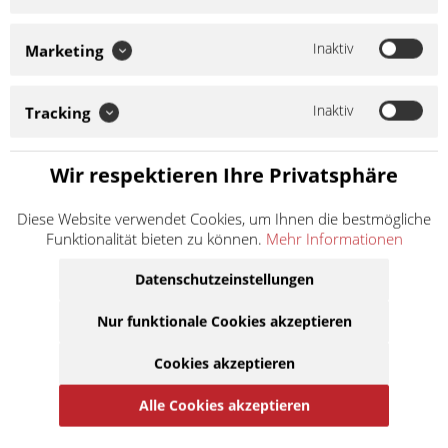
In den
Warenkorb
Inaktiv
Marketing
Auf die Merkliste
Inaktiv
Tracking
Wir respektieren Ihre Privatsphäre
Diese Website verwendet Cookies, um Ihnen die bestmögliche
Funktionalität bieten zu können.
Mehr Informationen
Datenschutzeinstellungen
Kenda Reifen 130/70-12 K701 62P TL M&S
Nur funktionale Cookies akzeptieren
241301
Artikel-Nr.:
241301
Cookies akzeptieren
Hersteller:
Kenda
Ist kompatibel zu Vespa GTS 300 300 ccm M452 2013
Alle Cookies akzeptieren
| Rollen Original: 21x17 13gr
Besonderheit:
hinten