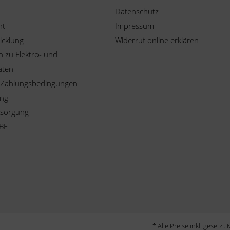
Datenschutz
ht
Impressum
icklung
Widerruf online erklären
 zu Elektro- und
äten
 Zahlungsbedingungen
ung
tsorgung
BE
* Alle Preise inkl. gesetzl