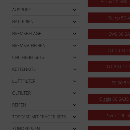
Aerox 50 5BR -
AUSPUFF
Bump 50 
BATTERIEN
BREMSBELÄGE
BWS 50 S
BREMSSCHEIBEN
DT 50 M 
CNC HEBELSETS
DT 80 LC I
KETTENKITS
LUFTFILTER
FS 80 5A
ÖLFILTER
Giggle 50 SA35 
REIFEN
Neos 100 S
TOPCASE MIT TRÄGER SETS
ZÜNDKERZEN