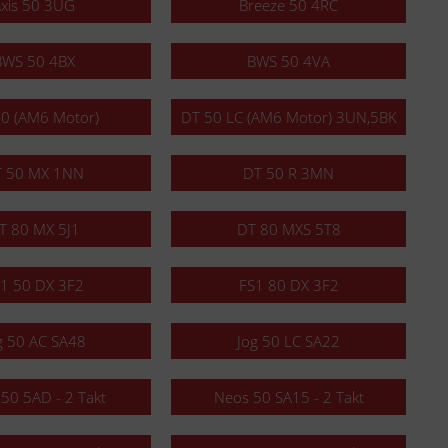
xis 50 3UG
Breeze 50 4RC
BWS 50 4BX
BWS 50 4VA
0 (AM6 Motor)
DT 50 LC (AM6 Motor) 3UN,5BK
 50 MX 1NN
DT 50 R 3MN
T 80 MX 5J1
DT 80 MXS 5T8
1 50 DX 3F2
FS1 80 DX 3F2
g 50 AC SA48
Jog 50 LC SA22
50 5AD - 2 Takt
Neos 50 SA15 - 2 Takt