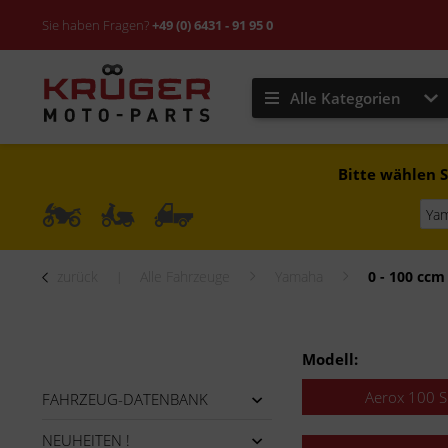
Sie haben Fragen?
+49 (0) 6431 - 91 95 0
Alle Kategorien
Bitte wählen S
zurück
Alle Fahrzeuge
Yamaha
0 - 100 ccm
Modell:
Aerox 100 
FAHRZEUG-DATENBANK
NEUHEITEN !