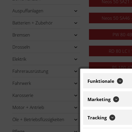
Neos 50 SA21 -
Auspuffanlagen
Neos 50 SA46 -
Batterien + Zubehör
PW 80 4
Bremsen
Drosseln
RD 80 LC I
Elektrik
RS 100 4
Fahrerausrüstung
Funktionale
Fahrwerk
Spy 50 4
Karosserie
Marketing
TY 50 M 1
Motor + Antrieb
YFM 80 Raptor 
Tracking
Öle + Betriebsflüssigkeiten
Pflege