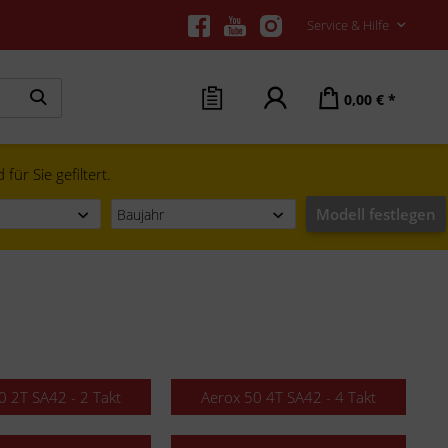
Service & Hilfe
0,00 € *
ür Sie gefiltert.
Modell festlegen
0 2T SA42 - 2 Takt
Aerox 50 4T SA42 - 4 Takt