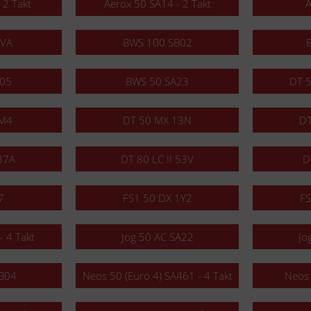
 2 Takt
Aerox 50 SA14 - 2 Takt
A
4VA
BWS 100 SB02
A05
BWS 50 SA23
DT 5
2M4
DT 50 MX 13N
DT
 37A
DT 80 LC II 53V
D
7
FS1 50 DX 1Y2
FS
- 4 Takt
Jog 50 AC SA22
Jo
B04
Neos 50 (Euro 4) SA461 - 4 Takt
Neos 