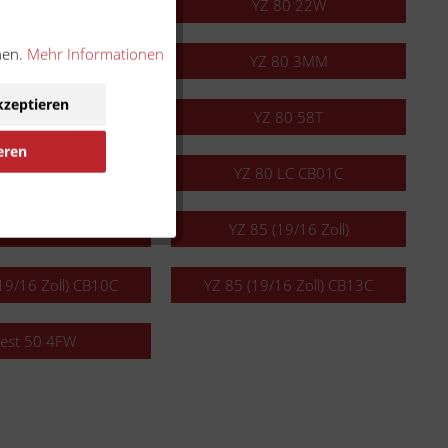
YZ 80 1LR
YZ 80 22W
nen.
Mehr Informationen
YZ 80 2VF
YZ 80 3MM
kzeptieren
YZ 80 4V1
YZ 80 58T
eren
 80 LC CB01
YZ 80 LC CB01C
17/14 Zoll) CB09C
YZ 85 (19/16 Zoll)
19/16 Zoll) CB10C
YZ 85 (19/16 Zoll) CB13C
est 50 4FW