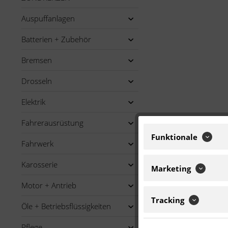
Auspuffanlagen
Batterien + Zubehör
Bremsen
Drosseln
Elektrik
Fahrerausrüstung
Funktionale
Fahrwerk
Karosserie
Marketing
Motor + Antrieb
Tracking
Öle + Betriebsflüssigkeiten
Pflege