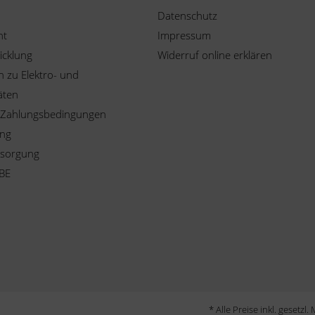
Datenschutz
ht
Impressum
icklung
Widerruf online erklären
 zu Elektro- und
äten
 Zahlungsbedingungen
ung
tsorgung
BE
* Alle Preise inkl. gesetzl