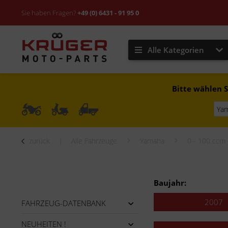
Sie haben Fragen?
+49 (0) 6431 - 91 95 0
Alle Kategorien
Bitte wählen S
zurück
Alle Fahrzeuge
Yamaha
0 - 100 ccm
Baujahr:
2007
FAHRZEUG-DATENBANK
NEUHEITEN !