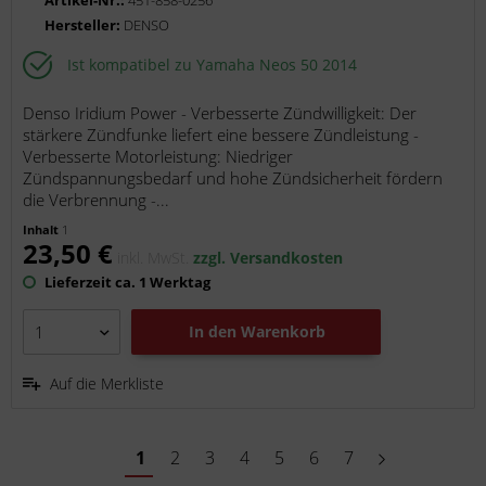
Artikel-Nr.:
451-858-0256
Hersteller:
DENSO
Ist kompatibel zu Yamaha Neos 50 2014
Denso Iridium Power - Verbesserte Zündwilligkeit: Der
stärkere Zündfunke liefert eine bessere Zündleistung -
Verbesserte Motorleistung: Niedriger
Zündspannungsbedarf und hohe Zündsicherheit fördern
die Verbrennung -...
Inhalt
1
23,50 €
inkl. MwSt.
zzgl. Versandkosten
Lieferzeit ca. 1 Werktag
In den
Warenkorb
Auf die Merkliste
1
2
3
4
5
6
7