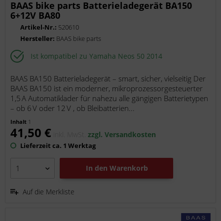
BAAS bike parts Batterieladegerät BA150
6+12V BA80
Artikel-Nr.:
520610
Hersteller:
BAAS bike parts
Ist kompatibel zu Yamaha Neos 50 2014
BAAS BA150 Batterieladegerät – smart, sicher, vielseitig Der
BAAS BA150 ist ein moderner, mikroprozessorgesteuerter
1,5 A Automatiklader für nahezu alle gängigen Batterietypen
– ob 6 V oder 12 V , ob Bleibatterien...
Inhalt
1
41,50 €
inkl. MwSt.
zzgl. Versandkosten
Lieferzeit ca. 1 Werktag
In den
Warenkorb
Auf die Merkliste