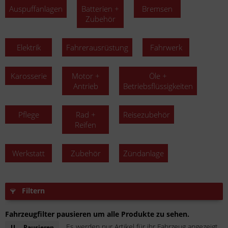
Auspuffanlagen
Batterien +
Bremsen
Zubehör
Elektrik
Fahrerausrüstung
Fahrwerk
Karosserie
Motor +
Öle +
Antrieb
Betriebsflüssigkeiten
Pflege
Rad +
Reisezubehör
Reifen
Werkstatt
Zubehör
Zündanlage
Filtern
Fahrzeugfilter pausieren um alle Produkte zu sehen.
Es werden nur Artikel für ihr Fahrzeug angezeigt.
Pausieren