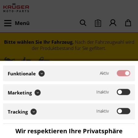
Menü
Bitte wählen Sie Ihr Fahrzeug.
Nach der Fahrzeugwahl wird
der Produktbestand für Sie gefiltert.
Aktiv
Funktionale
Inaktiv
Marketing
Inaktiv
Tracking
Modell festlegen
Wir respektieren Ihre Privatsphäre