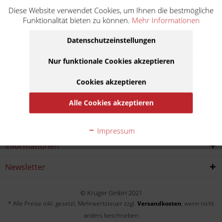
Diese Website verwendet Cookies, um Ihnen die bestmögliche
FZ 750 Genesis 2KK
Funktionalität bieten zu können.
Mehr Informationen
Baujahr:
Datenschutzeinstellungen
1987
1988
1989
1990
Nur funktionale Cookies akzeptieren
Cookies akzeptieren
Service Hotline
Alle Cookies akzeptieren
Shop service
Impressum
Informationen
Newsletter
© Krüger GmbH 2021
* Alle Preise inkl. gesetzl. Mehrwertsteuer zzgl.
Versandkosten
, wenn nicht
anders beschrieben