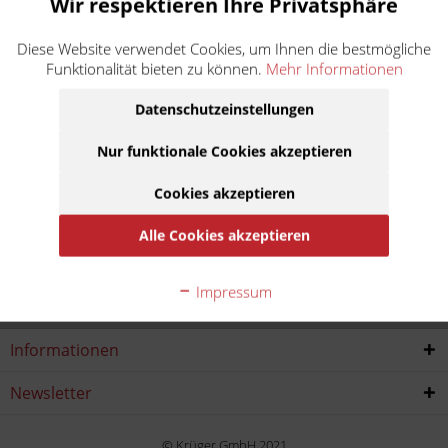
Wir respektieren Ihre Privatsphäre
MT-03 RM02
Diese Website verwendet Cookies, um Ihnen die bestmögliche
Funktionalität bieten zu können.
Mehr Informationen
Baujahr:
Datenschutzeinstellungen
2006
2007
2008
2009
Nur funktionale Cookies akzeptieren
2010
2011
2012
2013
Cookies akzeptieren
Alle Cookies akzeptieren
Service Hotline
Impressum
Shop service
Informationen
Newsletter
© Krüger GmbH 2021