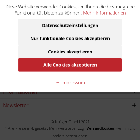
Diese Website verwendet Cookies, um Ihnen die bestmögliche
XT 600 H 43F
Funktionalität bieten zu können.
Mehr Informationen
Baujahr:
Datenschutzeinstellungen
1984
1985
1986
Nur funktionale Cookies akzeptieren
Cookies akzeptieren
Service Hotline
Alle Cookies akzeptieren
Shop service
Impressum
Informationen
Newsletter
© Krüger GmbH 2021
* Alle Preise inkl. gesetzl. Mehrwertsteuer zzgl.
Versandkosten
, wenn nicht
anders beschrieben