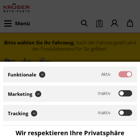
Menü
Bitte wählen Sie Ihr Fahrzeug.
Nach der Fahrzeugwahl wird
der Produktbestand für Sie gefiltert.
Aktiv
Funktionale
Inaktiv
Marketing
Inaktiv
Tracking
Modell festlegen
Wir respektieren Ihre Privatsphäre