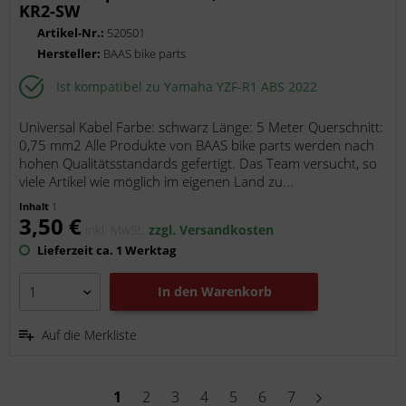
KR2-SW
Artikel-Nr.:
520501
Hersteller:
BAAS bike parts
Ist kompatibel zu Yamaha YZF-R1 ABS 2022
Universal Kabel Farbe: schwarz Länge: 5 Meter Querschnitt:
0,75 mm2 Alle Produkte von BAAS bike parts werden nach
hohen Qualitätsstandards gefertigt. Das Team versucht, so
viele Artikel wie möglich im eigenen Land zu...
Inhalt
1
3,50 €
inkl. MwSt.
zzgl. Versandkosten
Lieferzeit ca. 1 Werktag
In den
Warenkorb
Auf die Merkliste
1
2
3
4
5
6
7