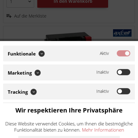
In den
Warenkorb
Auf die Merkliste
Aktiv
Funktionale
Inaktiv
Marketing
AXCELL Batterie 12V YTZ7S GEL ATZ7S
Inaktiv
Tracking
Artikel-Nr.:
621-159-027
Wir respektieren Ihre Privatsphäre
Hersteller:
AXCELL
Ist kompatibel zu Yamaha YZF-R1 ABS 2022
Diese Website verwendet Cookies, um Ihnen die bestmögliche
Funktionalität bieten zu können.
Mehr Informationen
Profitieren Sie von unserer langjährigen Erfahrung in der