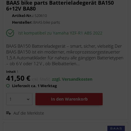
BAAS bike parts Batterieladegerät BA150
6+12V BA80
Artikel-Nr.:
520610
Hersteller:
BAAS bike parts
Ist kompatibel zu Yamaha YZF-R1 ABS 2022
BAAS BA150 Batterieladegerät – smart, sicher, vielseitig Der
BAAS BA150 ist ein moderner, mikroprozessorgesteuerter
1,5 A Automatiklader für nahezu alle gängigen Batterietypen
– ob 6 V oder 12 V , ob Bleibatterien...
Inhalt
1
41,50 €
inkl. MwSt.
zzgl. Versandkosten
Lieferzeit ca. 1 Werktag
In den
Warenkorb
Auf die Merkliste