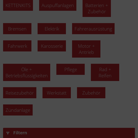
KETTENKITS
Auspuffanlagen
Batterien +
Zubehör
Bremsen
Elektrik
Fahrerausrüstung
Fahrwerk
Karosserie
Motor +
Antrieb
Öle +
Pflege
Rad +
Betriebsflüssigkeiten
Reifen
Reisezubehör
Werkstatt
Zubehör
Zündanlage
Filtern