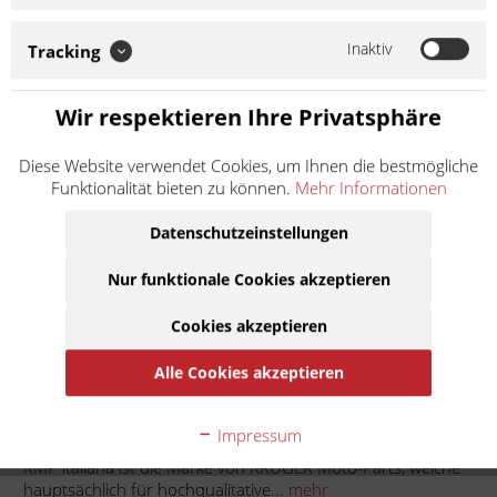
KRÜGER Moto-Parts, welche hauptsächlich für hochqualitative
Ersatz- und Verschleißteile für Vespa Roller und Piaggio APE
Inaktiv
Tracking
steht. KMP italiana setzt zudem auf europäische
Materialqualität und Herstellung. So...
Weiter lesen >
Wir respektieren Ihre Privatsphäre
63,50 € *
Diese Website verwendet Cookies, um Ihnen die bestmögliche
Funktionalität bieten zu können.
Mehr Informationen
Inhalt:
1
inkl. MwSt.
zzgl. Versandkosten
Datenschutzeinstellungen
Lieferzeit ca. 1 Werktag
Nur funktionale Cookies akzeptieren
In den
Warenkorb
Cookies akzeptieren
Auf die Merkliste
Alle Cookies akzeptieren
Beschreibung
Impressum
KMP italiana ist die Marke von KRÜGER Moto-Parts, welche
hauptsächlich für hochqualitative...
mehr