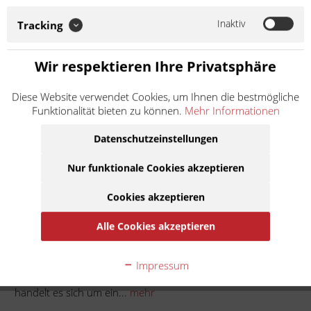
Zubehör-/Ersatzteil eines Drittherstellers, das nicht im Auftrag
oder mit Genehmigung des Motorradherstellers hergestellt
Inaktiv
Tracking
wurde. Die Nennung der Marke...
Weiter lesen >
Wir respektieren Ihre Privatsphäre
11,84 € *
Diese Website verwendet Cookies, um Ihnen die bestmögliche
Inhalt:
1
Funktionalität bieten zu können.
Mehr Informationen
inkl. MwSt.
zzgl. Versandkosten
Lieferzeit ca. 1 Werktag
Datenschutzeinstellungen
Nur funktionale Cookies akzeptieren
In den
Warenkorb
Cookies akzeptieren
Auf die Merkliste
Alle Cookies akzeptieren
Beschreibung
Impressum
Soweit nicht anders angegeben: Bei der angebotenen Ware
handelt es sich um ein...
mehr