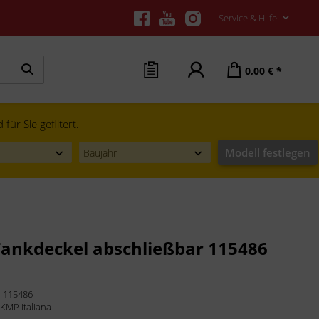
Service & Hilfe
0,00 € *
ür Sie gefiltert.
Modell festlegen
ankdeckel abschließbar 115486
:
115486
:
KMP italiana