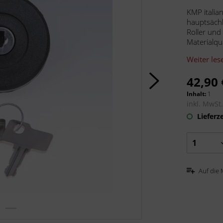
KMP italia
hauptsächl
Roller und
Materialqua
Weiter les
42,90 
Inhalt:
1
inkl. MwSt
Lieferze
Auf die 