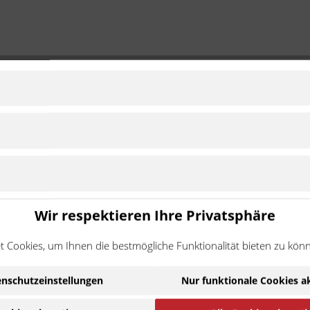
/ AF2T / AF3T
1978 - 1985
Zu Modell wechsel
1985 - 1985
Zu Modell wechsel
Wir respektieren Ihre Privatsphäre
uptsächlich für hochqualitative Ersatz- und Verschleißteile für Ves
sche Materialqualität und Herstellung. So werden KMP italiana Arti
 Cookies, um Ihnen die bestmögliche Funktionalität bieten zu kön
nschutzeinstellungen
Nur funktionale Cookies a