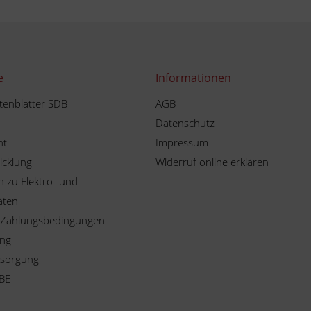
e
Informationen
tenblätter SDB
AGB
Datenschutz
ht
Impressum
icklung
Widerruf online erklären
 zu Elektro- und
äten
 Zahlungsbedingungen
ung
tsorgung
BE