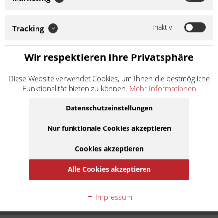
zugewiesenes Modell gem. Artikelnamen. Der Kettenkit besteht
aus hochwertigen Komponenten. Auf Anfrage können weitere
Spezifikationen des Kits mitgeteilt werden. Die Kette wird offen
Inaktiv
Tracking
mit einem...
Weiter lesen >
Wir respektieren Ihre Privatsphäre
166,50 € *
Diese Website verwendet Cookies, um Ihnen die bestmögliche
inkl. MwSt.
zzgl. Versandkosten
Funktionalität bieten zu können.
Mehr Informationen
Lieferzeit 10 Werktage
Datenschutzeinstellungen
In den
Warenkorb
Nur funktionale Cookies akzeptieren
Cookies akzeptieren
Auf die Merkliste
Alle Cookies akzeptieren
Beschreibung
Kettenkit bzw. Kettensatz für zugewiesenes Modell gem.
Impressum
Artikelnamen. Der Kettenkit besteht aus...
mehr