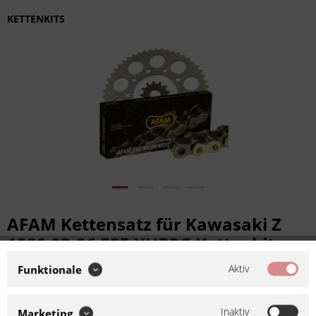
KETTENKITS
AFAM Kettensatz für Kawasaki Z
1000 03-06 525 XHR3G Kettenkit
Aktiv
Funktionale
Artikel-Nr.:
KKF-57147
Hersteller:
AFAM
Kettenkit bzw. Kettensatz für
Inaktiv
Marketing