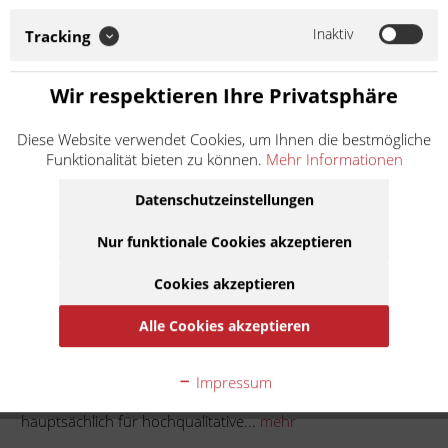
Ersatz- und Verschleißteile für Vespa Roller und Piaggio APE
steht. KMP italiana setzt zudem auf europäische
Inaktiv
Tracking
Materialqualität und Herstellung. So...
Weiter lesen >
Wir respektieren Ihre Privatsphäre
1,50 € *
Diese Website verwendet Cookies, um Ihnen die bestmögliche
Inhalt:
1
Funktionalität bieten zu können.
Mehr Informationen
inkl. MwSt.
zzgl. Versandkosten
Lieferzeit ca. 1 Werktag
Datenschutzeinstellungen
Nur funktionale Cookies akzeptieren
In den
Warenkorb
Cookies akzeptieren
Auf die Merkliste
Alle Cookies akzeptieren
Beschreibung
Impressum
KMP italiana ist die Marke von KRÜGER Moto-Parts, welche
hauptsächlich für hochqualitative...
mehr