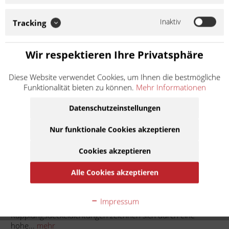
eine hohe Passgenauigkeit aus. Soweit nicht anders
angegeben: Bei der angebotenen Ware handelt es sich um ein
Inaktiv
Tracking
Zubehör-/Ersatzteil eines...
Weiter lesen >
Wir respektieren Ihre Privatsphäre
8,50 € *
Diese Website verwendet Cookies, um Ihnen die bestmögliche
Inhalt:
1
Funktionalität bieten zu können.
Mehr Informationen
inkl. MwSt.
zzgl. Versandkosten
Lieferzeit ca. 1 Werktag
Datenschutzeinstellungen
In den
Warenkorb
Nur funktionale Cookies akzeptieren
Cookies akzeptieren
Auf die Merkliste
Alle Cookies akzeptieren
Beschreibung
Impressum
Kupplungsdeckeldichtung für Honda Die
Kupplungsdeckeldichtungen zeichnen sich durch eine
hohe...
mehr