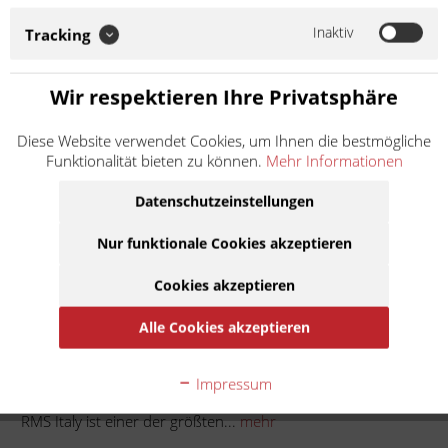
Produzenten von herstellerunabhängigen Ersatz- und
Verschleißteilen für Motorroller und Fahrräder. Das
Inaktiv
Tracking
Unternehmen hat seinen Sitz in Santa...
Weiter lesen >
Wir respektieren Ihre Privatsphäre
8,50 € *
Diese Website verwendet Cookies, um Ihnen die bestmögliche
Inhalt:
1
Funktionalität bieten zu können.
Mehr Informationen
inkl. MwSt.
zzgl. Versandkosten
Lieferzeit ca. 1 Werktag
Datenschutzeinstellungen
Nur funktionale Cookies akzeptieren
In den
Warenkorb
Cookies akzeptieren
Auf die Merkliste
Alle Cookies akzeptieren
Beschreibung
Impressum
1. Ring: 20x32x7 2. Ring: 22,7x47x7/7,5 3. Ring: 27x37x7
RMS Italy ist einer der größten...
mehr