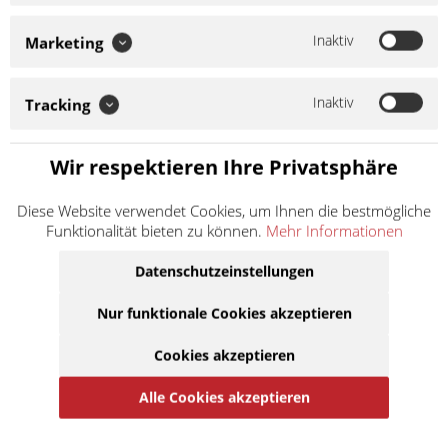
Inaktiv
Marketing
Clipschloss Dieses Schloss mit Clip kann einen Semi-
Presssitz haben und wird mit einer Zange oder einem
passenden Kettenwerkzeug verpresst, bevor der Clip zur
Inaktiv
Tracking
Sicherung kommt. ACHTUNG: Für die an Ihrem Fahrzeug...
Inhalt
1
5,90 €
inkl. MwSt.
zzgl. Versandkosten
Wir respektieren Ihre Privatsphäre
Lieferzeit ca. 1 Werktag
Diese Website verwendet Cookies, um Ihnen die bestmögliche
Funktionalität bieten zu können.
Mehr Informationen
In den
Warenkorb
Datenschutzeinstellungen
Auf die Merkliste
Nur funktionale Cookies akzeptieren
Cookies akzeptieren
Alle Cookies akzeptieren