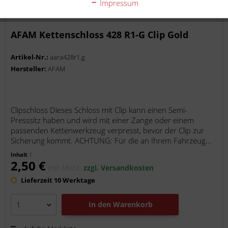
Impressum
AFAM Kettenschloss 428 R1-G Clip Gold
Artikel-Nr.:
aara428r1.g
Hersteller:
AFAM
Clipschloss Dieses Schloss mit Clip kann einen Semi-
Presssitz haben und wird mit einer Zange oder einem
passenden Kettenwerkzeug verpresst, bevor der Clip zur
Sicherung kommt. ACHTUNG: Für die an Ihrem Fahrzeug...
Inhalt
1
2,50 €
inkl. MwSt.
zzgl. Versandkosten
Lieferzeit 10 Werktage
In den
Warenkorb