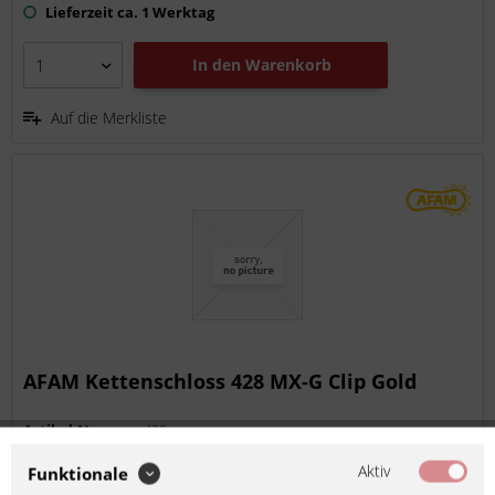
Lieferzeit ca. 1 Werktag
In den
Warenkorb
Auf die Merkliste
AFAM Kettenschloss 428 MX-G Clip Gold
Artikel-Nr.:
aarsa428mx.g
Hersteller:
AFAM
Aktiv
Funktionale