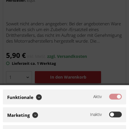
Hersteller:
Esjot
Soweit nicht anders angegeben: Bei der angebotenen Ware
handelt es sich um ein Zubehör-/Ersatzteil eines
Drittherstellers, das nicht im Auftrag oder mit Genehmigung
des Motorradherstellers hergestellt wurde. Die...
5,90 €
inkl. MwSt.
zzgl. Versandkosten
Lieferzeit ca. 1 Werktag
In den
Warenkorb
Auf die Merkliste
Aktiv
Funktionale
Inaktiv
Marketing