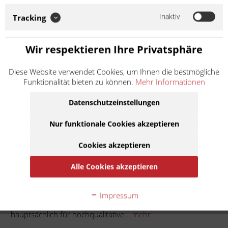
Ersatz- und Verschleißteile für Vespa Roller und Piaggio APE
steht. KMP italiana setzt zudem auf europäische
Inaktiv
Tracking
Materialqualität und Herstellung. So...
Weiter lesen >
Wir respektieren Ihre Privatsphäre
8,90 € *
Diese Website verwendet Cookies, um Ihnen die bestmögliche
Inhalt:
1
Funktionalität bieten zu können.
Mehr Informationen
inkl. MwSt.
zzgl. Versandkosten
Lieferzeit ca. 1 Werktag
Datenschutzeinstellungen
Nur funktionale Cookies akzeptieren
In den
Warenkorb
Cookies akzeptieren
Auf die Merkliste
Alle Cookies akzeptieren
Beschreibung
Impressum
KMP italiana ist die Marke von KRÜGER Moto-Parts, welche
hauptsächlich für hochqualitative...
mehr