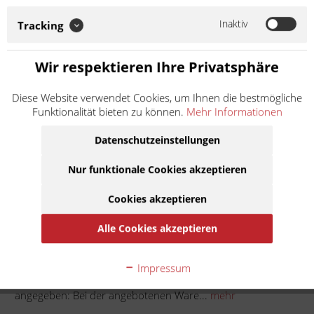
angebotenen Ware handelt es sich um ein Zubehör-/Ersatzteil
eines Drittherstellers, das nicht im Auftrag oder mit
Inaktiv
Tracking
Genehmigung des Motorradherstellers...
Weiter lesen >
Wir respektieren Ihre Privatsphäre
8,50 € *
Diese Website verwendet Cookies, um Ihnen die bestmögliche
Inhalt:
1
Funktionalität bieten zu können.
Mehr Informationen
inkl. MwSt.
zzgl. Versandkosten
Lieferzeit ca. 1 Werktag
Datenschutzeinstellungen
Nur funktionale Cookies akzeptieren
In den
Warenkorb
Cookies akzeptieren
Auf die Merkliste
Alle Cookies akzeptieren
Beschreibung
Impressum
Manueller Benzinhahn zum enstecken. Soweit nicht anders
angegeben: Bei der angebotenen Ware...
mehr