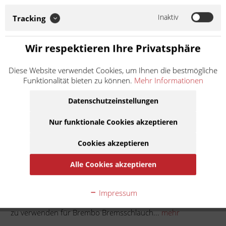
Bremsschlauch 0177503 Soweit nicht anders angegeben: Bei
der angebotenen Ware handelt es sich um ein
Inaktiv
Tracking
Zubehör-/Ersatzteil eines Drittherstellers, das...
Weiter lesen >
Wir respektieren Ihre Privatsphäre
4,90 € *
Diese Website verwendet Cookies, um Ihnen die bestmögliche
Inhalt:
10 Stück (0,49 € * / 1 Stück)
Funktionalität bieten zu können.
Mehr Informationen
inkl. MwSt.
zzgl. Versandkosten
Lieferzeit ca. 1 Werktag
Datenschutzeinstellungen
Nur funktionale Cookies akzeptieren
In den
Warenkorb
Cookies akzeptieren
Auf die Merkliste
Alle Cookies akzeptieren
Beschreibung
Impressum
Schlauchklemme universal 9mm im Set mit 10 Stück. - auch
zu verwenden für Brembo Bremsschlauch...
mehr