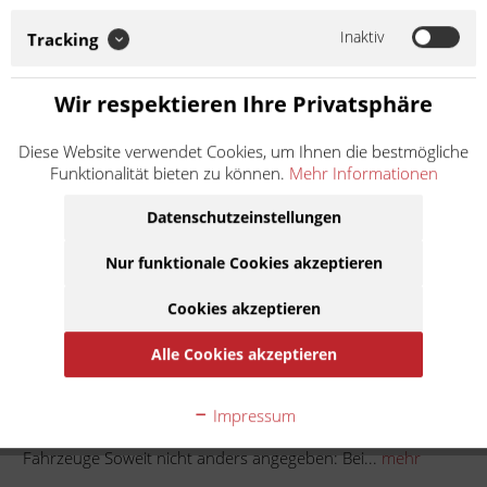
angegeben: Bei der angebotenen Ware handelt es sich um ein
Zubehör-/Ersatzteil eines Drittherstellers, das nicht im Auftrag
Inaktiv
Tracking
oder mit Genehmigung des...
Weiter lesen >
Wir respektieren Ihre Privatsphäre
10,50 € *
Diese Website verwendet Cookies, um Ihnen die bestmögliche
Inhalt:
1
Funktionalität bieten zu können.
Mehr Informationen
inkl. MwSt.
zzgl. Versandkosten
Lieferzeit ca. 1 Werktag
Datenschutzeinstellungen
Nur funktionale Cookies akzeptieren
In den
Warenkorb
Cookies akzeptieren
Auf die Merkliste
Alle Cookies akzeptieren
Beschreibung
Impressum
Kompletter Dichtsatz für den Vergaser angebener
Fahrzeuge Soweit nicht anders angegeben: Bei...
mehr