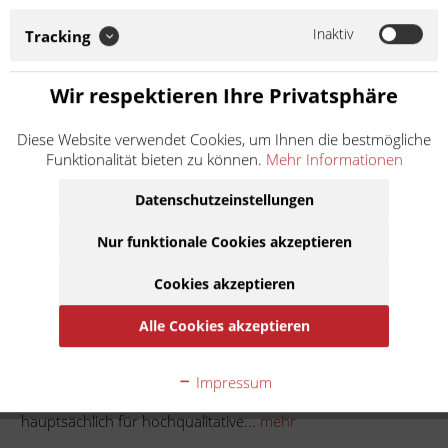
Ersatz- und Verschleißteile für Vespa Roller und Piaggio APE
steht. KMP italiana setzt zudem auf europäische
Inaktiv
Tracking
Materialqualität und Herstellung. So...
Weiter lesen >
Wir respektieren Ihre Privatsphäre
4,50 € *
Diese Website verwendet Cookies, um Ihnen die bestmögliche
Inhalt:
1
Funktionalität bieten zu können.
Mehr Informationen
inkl. MwSt.
zzgl. Versandkosten
Lieferzeit ca. 1 Werktag
Datenschutzeinstellungen
Nur funktionale Cookies akzeptieren
In den
Warenkorb
Cookies akzeptieren
Auf die Merkliste
Alle Cookies akzeptieren
Beschreibung
Impressum
KMP italiana ist die Marke von KRÜGER Moto-Parts, welche
hauptsächlich für hochqualitative...
mehr