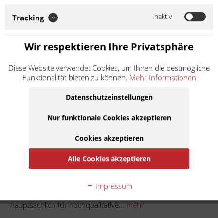
Ersatz- und Verschleißteile für Vespa Roller und Piaggio APE
steht. KMP italiana setzt zudem auf europäische
Inaktiv
Tracking
Materialqualität und Herstellung. So...
Weiter lesen >
Wir respektieren Ihre Privatsphäre
5,50 € *
Diese Website verwendet Cookies, um Ihnen die bestmögliche
Inhalt:
1
Funktionalität bieten zu können.
Mehr Informationen
inkl. MwSt.
zzgl. Versandkosten
Lieferzeit ca. 1 Werktag
Datenschutzeinstellungen
Nur funktionale Cookies akzeptieren
In den
Warenkorb
Cookies akzeptieren
Auf die Merkliste
Alle Cookies akzeptieren
Beschreibung
Impressum
KMP italiana ist die Marke von KRÜGER Moto-Parts, welche
hauptsächlich für hochqualitative...
mehr