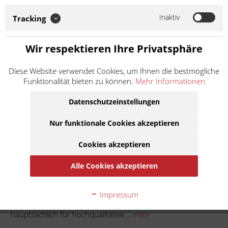
Ersatz- und Verschleißteile für Vespa Roller und Piaggio APE
steht. KMP italiana setzt zudem auf europäische
Inaktiv
Tracking
Materialqualität und Herstellung. So...
Weiter lesen >
Wir respektieren Ihre Privatsphäre
6,50 € *
Diese Website verwendet Cookies, um Ihnen die bestmögliche
Inhalt:
1
Funktionalität bieten zu können.
Mehr Informationen
inkl. MwSt.
zzgl. Versandkosten
Lieferzeit ca. 1 Werktag
Datenschutzeinstellungen
Nur funktionale Cookies akzeptieren
In den
Warenkorb
Cookies akzeptieren
Auf die Merkliste
Alle Cookies akzeptieren
Beschreibung
Impressum
KMP italiana ist die Marke von KRÜGER Moto-Parts, welche
hauptsächlich für hochqualitative...
mehr