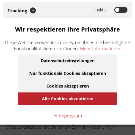
Kurbelwellenwechsel sollte immer das Pleuellager
mitgewechselt werden. Soweit nicht anders angegeben: Bei der
Inaktiv
Tracking
angebotenen Ware handelt es...
Weiter lesen >
Wir respektieren Ihre Privatsphäre
6,50 € *
Diese Website verwendet Cookies, um Ihnen die bestmögliche
Inhalt:
1
Funktionalität bieten zu können.
Mehr Informationen
inkl. MwSt.
zzgl. Versandkosten
Lieferzeit ca. 1 Werktag
Datenschutzeinstellungen
Nur funktionale Cookies akzeptieren
In den
Warenkorb
Cookies akzeptieren
Auf die Merkliste
Alle Cookies akzeptieren
Beschreibung
Impressum
Oberes Pleuellager für die Kurbelwelle in
Erstausrüsterqualität. Bei einem Zylinder- oder...
mehr