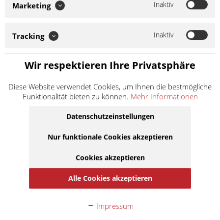
Inaktiv
Marketing
EUH210:
Sicherheitsdatenblatt auf Anfrage erhältlich.
H315:
Verursacht Hautreizungen.
H318:
Verursacht schwere
Augenschäden.
H411:
Giftig für Wasserorganismen, mit
Inaktiv
Tracking
langfristiger Wirkung.
H413:
Kann für Wasserorganismen
schädlich sein, mit langfristiger Wirkung.
Wir respektieren Ihre Privatsphäre
16,50 € *
Diese Website verwendet Cookies, um Ihnen die bestmögliche
Inhalt:
1 Liter
Funktionalität bieten zu können.
Mehr Informationen
inkl. MwSt.
zzgl. Versandkosten
Lieferzeit ca. 1 Werktag
Datenschutzeinstellungen
Nur funktionale Cookies akzeptieren
In den
Warenkorb
Cookies akzeptieren
Auf die Merkliste
Alle Cookies akzeptieren
Beschreibung
Impressum
ATV Farmer ATV Farmer Oil 15W-40 ist ein modernes