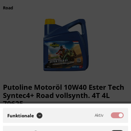
Road
Putoline Motoröl 10W40 Ester Tech
Syntec4+ Road vollsynth. 4T 4L
70625
Artikel-Nr.:
450625
Aktiv
Funktionale
Hersteller:
Putoline