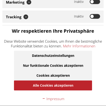
Inaktiv
Gefahrenhinweise
Marketing
EUH210:
Sicherheitsdatenblatt auf Anfrage erhältlich.
Inaktiv
Tracking
53,90 € *
Inhalt:
4 Liter (13,48 € * / 1 Liter)
Wir respektieren Ihre Privatsphäre
inkl. MwSt.
zzgl. Versandkosten
Lieferzeit ca. 1 Werktag
Diese Website verwendet Cookies, um Ihnen die bestmögliche
Funktionalität bieten zu können.
Mehr Informationen
In den
Warenkorb
Datenschutzeinstellungen
Auf die Merkliste
Nur funktionale Cookies akzeptieren
Cookies akzeptieren
Beschreibung
Alle Cookies akzeptieren
Ester Tech 4+ Road 10W40 Ester Tech Syntec 4+ 10W-40 ist
ein vollsynthetisches...
mehr
Impressum
Passend für