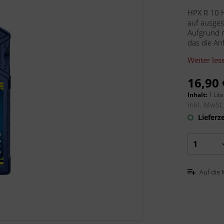
HPX R 10 H
auf ausges
Aufgrund m
das die An
Weiter les
16,90 
Inhalt:
1 Lite
inkl. MwSt
Lieferze
Auf die 