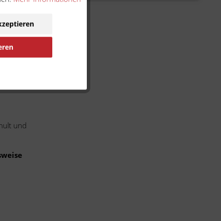
kzeptieren
eren
ennung
hult und
sweise