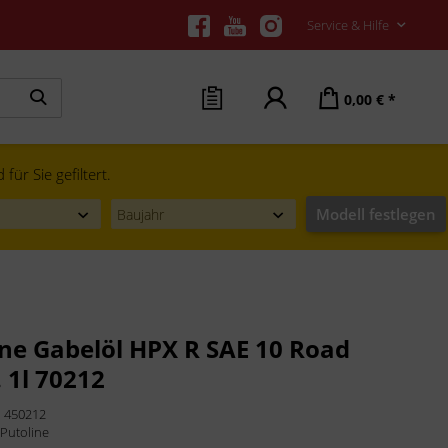
Service & Hilfe
0,00 € *
ür Sie gefiltert.
Modell festlegen
ine Gabelöl HPX R SAE 10 Road
 1l 70212
:
450212
:
Putoline