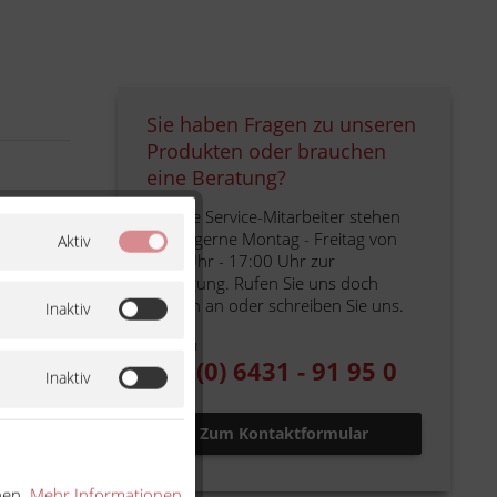
Sie haben Fragen zu unseren
Produkten oder brauchen
eine Beratung?
Unsere Service-Mitarbeiter stehen
Ihnen gerne Montag - Freitag von
Aktiv
9:00 Uhr - 17:00 Uhr zur
Verfügung. Rufen Sie uns doch
einfach an oder schreiben Sie uns.
Inaktiv
Telefon
+49 (0) 6431 - 91 95 0
Inaktiv
Zum Kontaktformular
nen.
Mehr Informationen