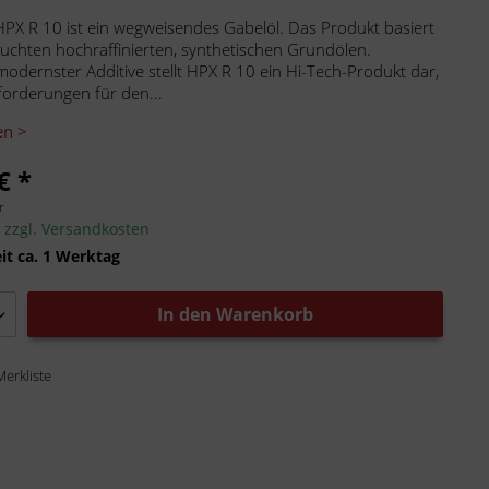
PX R 10 ist ein wegweisendes Gabelöl. Das Produkt basiert
uchten hochraffinierten, synthetischen Grundölen.
odernster Additive stellt HPX R 10 ein Hi-Tech-Produkt dar,
forderungen für den...
en >
€ *
r
.
zzgl. Versandkosten
it ca. 1 Werktag
In den
Warenkorb
Merkliste