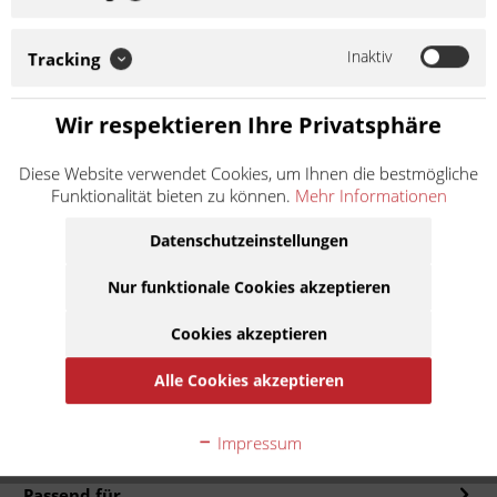
EUH208:
Kann allergische Reaktionen hervorrufen.
EUH210:
Sicherheitsdatenblatt auf Anfrage erhältlich.
Inaktiv
Tracking
16,90 € *
Wir respektieren Ihre Privatsphäre
Inhalt:
1 Liter
inkl. MwSt.
zzgl. Versandkosten
Diese Website verwendet Cookies, um Ihnen die bestmögliche
Lieferzeit ca. 1 Werktag
Funktionalität bieten zu können.
Mehr Informationen
Datenschutzeinstellungen
In den
Warenkorb
Nur funktionale Cookies akzeptieren
Auf die Merkliste
Cookies akzeptieren
Alle Cookies akzeptieren
Beschreibung
HPX R 5 HPX R 5 ist ein wegweisendes Gabelöl. Das Produkt
basiert auf ausgesuchten...
mehr
Impressum
Passend für