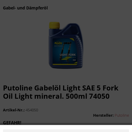
Gabel- und Dämpferöl
Putoline Gabelöl Light SAE 5 Fork
Oil Light mineral. 500ml 74050
Artikel-Nr.:
454050
Hersteller:
Putoline
GEFAHR!