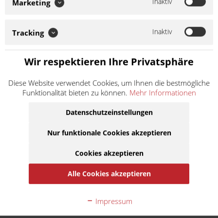
Inaktiv
Marketing
Warmwettereinsatz ausgelegt und gewährt dann
hervorragenden Schutz. Ab Außentemperaturen von 20 °C
entwickelt sich die volle Schmierleistung, um das maximale...
Inaktiv
Tracking
Weiter lesen >
13,50 € *
Wir respektieren Ihre Privatsphäre
Inhalt:
1 Liter
Diese Website verwendet Cookies, um Ihnen die bestmögliche
inkl. MwSt.
zzgl. Versandkosten
Funktionalität bieten zu können.
Mehr Informationen
Lieferzeit ca. 1 Werktag
Datenschutzeinstellungen
In den
Warenkorb
Nur funktionale Cookies akzeptieren
Auf die Merkliste
Cookies akzeptieren
Alle Cookies akzeptieren
Beschreibung
Gear Medium Gear Medium ist ein modernes Getriebeöl.
Impressum
Das Produkt ist auf Warmwettereinsatz...
mehr