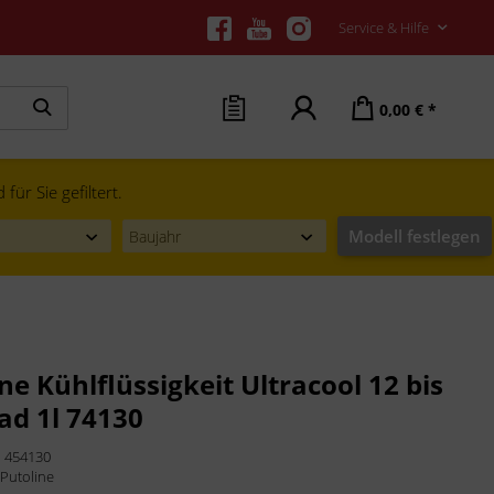
Service & Hilfe
0,00 € *
ür Sie gefiltert.
Modell festlegen
ne Kühlflüssigkeit Ultracool 12 bis
ad 1l 74130
:
454130
:
Putoline