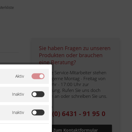
Merkliste
Sie haben Fragen zu unseren
Produkten oder brauchen
eine Beratung?
Unsere Service-Mitarbeiter stehen
Aktiv
Ihnen gerne Montag - Freitag von
9:00 Uhr - 17:00 Uhr zur
Verfügung. Rufen Sie uns doch
Inaktiv
einfach an oder schreiben Sie uns.
Telefon
+49 (0) 6431 - 91 95 0
Inaktiv
Zum Kontaktformular