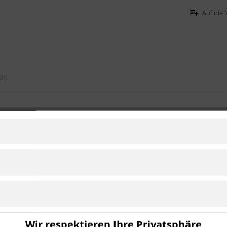
Auf die 
ds
ad 1l 74130"
t-Kühlmittel
eien Technologie mit
Kühlsysteme aus
lt.
stemen mit Gusseisenteilen
n ist Ultracool 12 praktisch immun
es Motors verwendet werden.
Wir respektieren Ihre Privatsphäre
zielt.