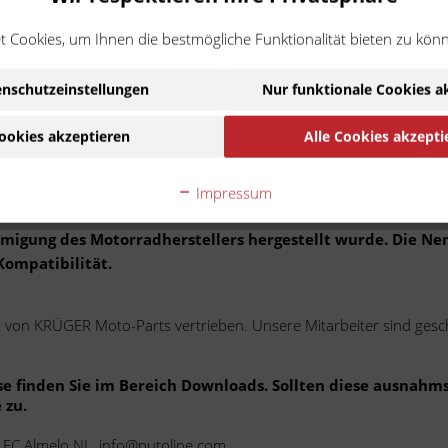
 Cookies, um Ihnen die bestmögliche Funktionalität bieten zu kön
n Schmiermitteln und Wartungsprodukten.
f Produkte für Krafträder.
nschutzeinstellungen
Nur funktionale Cookies a
ren in einem optimalen Preis-
önnen wir eine gleichbleibend
ookies akzeptieren
Alle Cookies akzepti
Impressum
Ware handelt es sich um ein Zubehör-/Ersatzteil eines
ehmigung des Motorradherstellers hergestellt wurde. Die N
Kompatibilität.
iz von KRÜGER Moto-Parts vertrieben. Unsere Mitarbeiter sind gesc
se finden Sie im Bereich Downloads. Sollten diese ausnahm
 zu.
02 EC Almelo NL, info@putoline.com