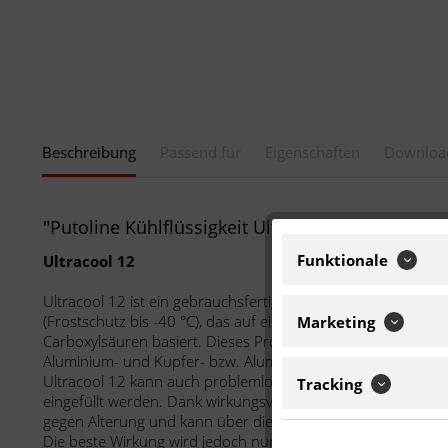
Beschreibung
Passend für
Eigenschaften
Downloa
"Putoline Kühlflüssigkeit Ultracool 12 bis -40 Gr
Funktionale
Ultracool 12
Ultracool 12 ist ein gebrauchsfertiges, hochwertiges Langzei
(Frostschutz bis -40 °C), das auf einer patentierten, silikatfr
Marketing
Carboxylsäuren basiert. Dieses Produkt wurde speziell für 
Aluminium- und Kupfer- bzw. Aluminiumlegierungen entwicke
Ultracool 12 kann auch problemlos in herkömmliche Kühlsy
Tracking
eingefüllt werden. Dank wirkungsvoller Korrosionsinhibitore
gegen Alterung und kann über die gesamte Lebensdauer d
Die beste Wirkung wird jedoch nur bei einer 100%-Füllung er