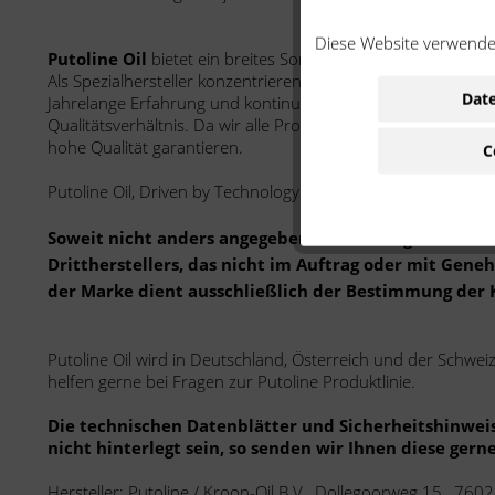
Diese Website verwendet
P
utoline Oil
bietet ein breites Sortiment von hochwertige
Als Spezialhersteller konzentrieren wir uns ausschließlich au
Date
Jahrelange Erfahrung und kontinuierliche Forschung resultie
Qualitätsverhältnis. Da wir alle Produkte selbst herstellen, k
hohe Qualität garantieren.
C
Putoline Oil, Driven by Technology!
Soweit nicht anders angegeben: Bei der angebotenen 
Drittherstellers, das nicht im Auftrag oder mit Gen
der Marke dient ausschließlich der Bestimmung der 
Putoline Oil wird in Deutschland, Österreich und der Schwe
helfen gerne bei Fragen zur Putoline Produktlinie.
Die technischen Datenblätter und Sicherheitshinwei
nicht hinterlegt sein, so senden wir Ihnen diese gerne
Hersteller: Putoline / Kroon-Oil B.V., Dollegoorweg 15 , 76