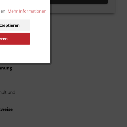
nen.
Mehr Informationen
kzeptieren
eren
ennung
hult und
sweise