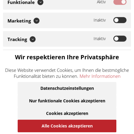
Aktiv
Funktionale
Inaktiv
Marketing
Gefahrenhinweise
EUH066:
Wiederholter Kontakt kann zu spröder oder rissiger
Inaktiv
Haut führen.
H222:
Extrem entzündbares Aerosol.
H229:
Tracking
Behälter steht unter Druck: kann bei Erwärmung bersten.
H413:
Kann für Wasserorganismen schädlich sein, mit
Wir respektieren Ihre Privatsphäre
langfristiger Wirkung.
Diese Website verwendet Cookies, um Ihnen die bestmögliche
8,27 € *
Funktionalität bieten zu können.
Mehr Informationen
Inhalt:
0.6 Liter (13,78 € * / 1 Liter)
Datenschutzeinstellungen
inkl. MwSt.
zzgl. Versandkosten
Lieferzeit ca. 1 Werktag
Nur funktionale Cookies akzeptieren
In den
Warenkorb
Cookies akzeptieren
Alle Cookies akzeptieren
Auf die Merkliste