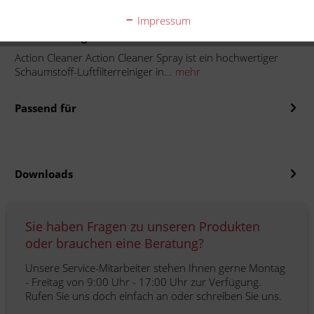
Impressum
Beschreibung
Action Cleaner Action Cleaner Spray ist ein hochwertiger
Schaumstoff-Luftfilterreiniger in...
mehr
Passend für
Downloads
Sie haben Fragen zu unseren Produkten
oder brauchen eine Beratung?
Unsere Service-Mitarbeiter stehen Ihnen gerne Montag
- Freitag von 9:00 Uhr - 17:00 Uhr zur Verfügung.
Rufen Sie uns doch einfach an oder schreiben Sie uns.