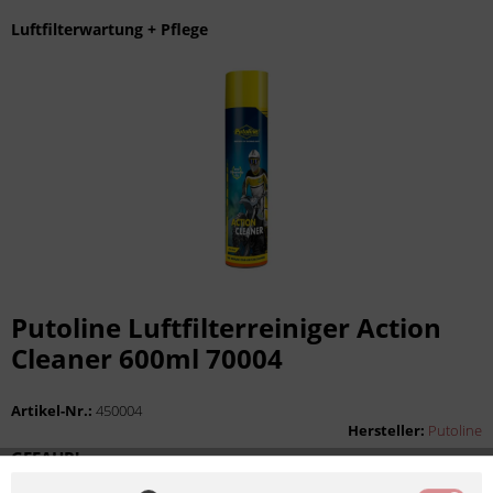
Luftfilterwartung + Pflege
Putoline Luftfilterreiniger Action
Cleaner 600ml 70004
Artikel-Nr.:
450004
Hersteller:
Putoline
GEFAHR!