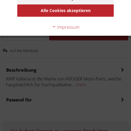
Inhalt:
5 Stück (5,38 € * / 1 Stück)
Alle Cookies akzeptieren
inkl. MwSt.
zzgl. Versandkosten
Lieferzeit 15 Werktage
Impressum
In den
Warenkorb
Auf die Merkliste
Beschreibung
KMP italiana ist die Marke von KRÜGER Moto-Parts, welche
hauptsächlich für hochqualitative...
mehr
Passend für