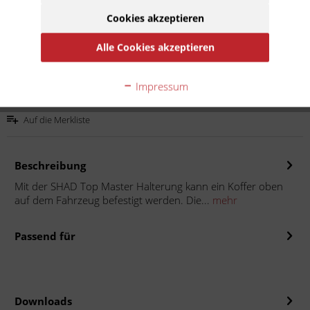
Inhalt:
1
Cookies akzeptieren
inkl. MwSt.
zzgl. Versandkosten
Lieferzeit 15 Werktage
Alle Cookies akzeptieren
In den
Warenkorb
Impressum
Auf die Merkliste
Beschreibung
Mit der SHAD Top Master Halterung kann ein Koffer oben
auf dem Fahrzeug befestigt werden. Die...
mehr
Passend für
Downloads